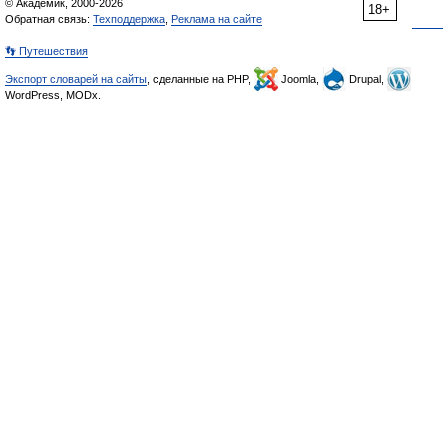
© Академик, 2000-2026
18+
Обратная связь:
Техподдержка
,
Реклама на сайте
👣 Путешествия
Экспорт словарей на сайты
, сделанные на PHP,
Joomla,
Drupal,
WordPress, MODx.