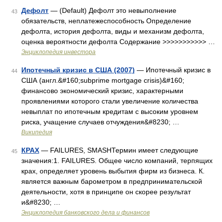
Дефолт
— (Default) Дефолт это невыполнение
43
обязательств, неплатежеспособность Определение
дефолта, история дефолта, виды и механизм дефолта,
оценка вероятности дефолта Содержание >>>>>>>>>>> …
Энциклопедия инвестора
Ипотечный кризис в США (2007)
— Ипотечный кризис в
44
США (англ.&#160;subprime mortgage crisis)&#160;
финансово экономический кризис, характерными
проявлениями которого стали увеличение количества
невыплат по ипотечным кредитам с высоким уровнем
риска, учащение случаев отчуждения&#8230; …
Википедия
КРАХ
— FAILURES, SMASHТермин имеет следующие
45
значения:1. FAILURES. Общее число компаний, терпящих
крах, определяет уровень выбытия фирм из бизнеса. К.
является важным барометром в предпринимательской
деятельности, хотя в принципе он скорее результат
и&#8230; …
Энциклопедия банковского дела и финансов