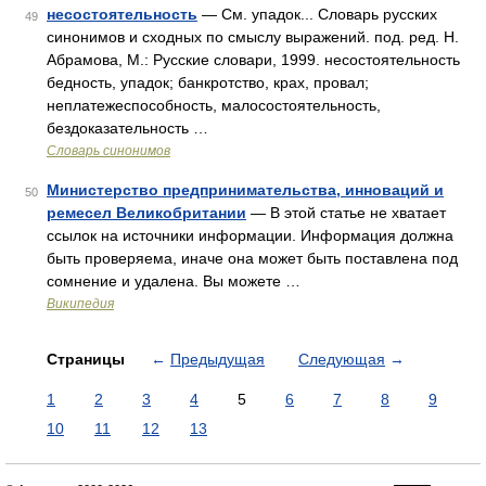
несостоятельность
— См. упадок... Словарь русских
49
синонимов и сходных по смыслу выражений. под. ред. Н.
Абрамова, М.: Русские словари, 1999. несостоятельность
бедность, упадок; банкротство, крах, провал;
неплатежеспособность, малосостоятельность,
бездоказательность …
Словарь синонимов
Министерство предпринимательства, инноваций и
50
ремесел Великобритании
— В этой статье не хватает
ссылок на источники информации. Информация должна
быть проверяема, иначе она может быть поставлена под
сомнение и удалена. Вы можете …
Википедия
Страницы
←
Предыдущая
Следующая
→
1
2
3
4
5
6
7
8
9
10
11
12
13